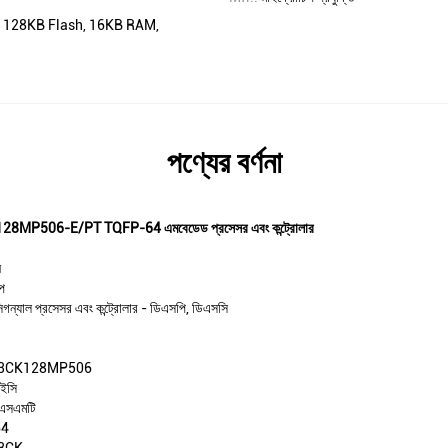
 DSC, 128KB Flash, 16KB RAM,
পণ্যের বর্ণনা
3CK128MP506-E/PT TQFP-64 এমবেডেড প্রসেসর এবং কন্ট্রোলার
ন
প
িগন্যাল প্রসেসর এবং কন্ট্রোলার - ডিএসপি, ডিএসসি
33CK128MP506
ইসি
এসএমটি
64
3CK