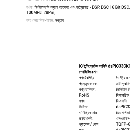
বর্ণনা:
ডিজিটাল সিগন্যাল প্রসেসর এবং কন্ট্রোলার - DSP, DSC 16 Bit
100MHz, 28Pin,
কারখানার লিড-টাইম:
সপ্তাহ
IC ইন্টিগ্রেটেড সার্কিট dsPIC3
স্পেসিফিকেশন
পণ্য বৈশিষ্ট্য
বৈশিষ্ট্য মা
প্রস্তুতকারক:
মাইক্রোচি
পণ্য তালিকা:
ডিজিটাল স
RoHS:
বিস্তারিত
পণ্য:
ডিএসসি
সিরিজ:
dsPIC
বাণিজ্যিক নাম:
ডিএসপিআ
মাউন্ট শৈলী:
এসএমডি/
প্যাকেজ / কেস:
TQFP-
মূল:
dsPIC3