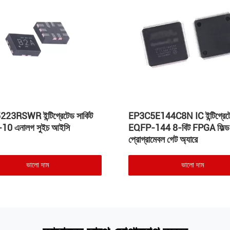
3RSWR ইন্টিগ্রেটেড সার্কিট
EP3C5E144C8N IC ইন্টিগ্রেটেড
0 এনালগ সুইচ আইসি
EQFP-144 8-বিট FPGA ফিল্ড
প্রোগ্রামেবল গেট অ্যারে
ভালো দাম
ভালো দাম