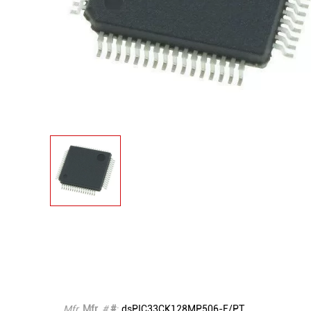
Mfr.
Mfr.
#
#
:
dsPIC33CK128MP506-E/PT