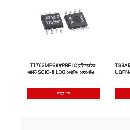
ট
LT1763MPS8#PBF IC ইন্টিগ্রেটেড
TS3A522
ার্কিট
সার্কিট SOIC-8 LDO ভোল্টেজ রেগুলেটর
UQFN-1
ভালো দাম