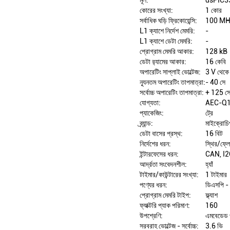
কোরের সংখ্যা:
1 কোর
সর্বাধিক ঘড়ি ফ্রিকোয়েন্সি:
100 MH
L1 ক্যাশে নির্দেশ মেমরি:
-
L1 ক্যাশে ডেটা মেমরি:
-
প্রোগ্রাম মেমরি আকার:
128 kB
ডেটা র‍্যামের আকার:
16 কেবি
অপারেটিং সাপ্লাই ভোল্টেজ:
3 V থেকে
ন্যূনতম অপারেটিং তাপমাত্রা:
- 40 সে
সর্বোচ্চ অপারেটিং তাপমাত্রা:
+ 125 স
যোগ্যতা:
AEC-Q
প্যাকেজিং:
ট্রে
ব্র্যান্ড:
মাইক্রোচিপ
ডেটা বাসের প্রস্থ:
16 বিট
নির্দেশের ধরন:
স্থির/ফ্লোট
ইন্টারফেসের ধরন:
CAN, I2
আর্দ্রতা সংবেদনশীল:
হ্যাঁ
টাইমার/কাউন্টারের সংখ্যা:
1 টাইমার
পণ্যের ধরন:
ডিএসপি - 
প্রোগ্রাম মেমরি টাইপ:
ফ্ল্যাশ
ফ্যাক্টরি প্যাক পরিমাণ:
160
উপশ্রেণি:
এমবেডেড প
সরবরাহ ভোল্টেজ - সর্বোচ্চ:
3.6 ভি