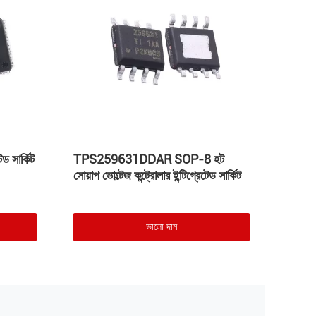
 সার্কিট
TPS259631DDAR SOP-8 হট
LT176
সোয়াপ ভোল্টেজ কন্ট্রোলার ইন্টিগ্রেটেড সার্কিট
সার্কি
ভালো দাম