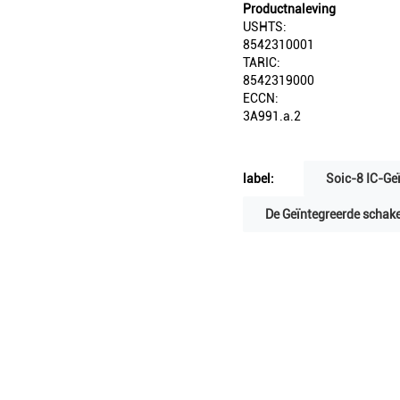
Productnaleving
USHTS:
8542310001
TARIC:
8542319000
ECCN:
3A991.a.2
label:
Soic-8 IC-Ge
De Geïntegreerde schak