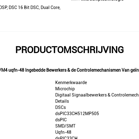
 DSP, DSC 16 Bit DSC, Dual Core,
PRODUCTOMSCHRIJVING
4 uqfn-48 Ingebedde Bewerkers & de Controlemechanismen Van geïnt
Kenmerkwaarde
Microchip
Digitaal Signaalbewerkers & Controlemec
Details
DSCs
dsPIC33CH512MP505
dsPIC
SMD/SMT
Uqfn-48
dsPIC33CH