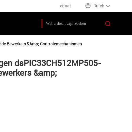
citaat
Dutch
dde Bewerkers &amp; Controlemechanismen
ingen dsPIC33CH512MP505-
ewerkers &amp;