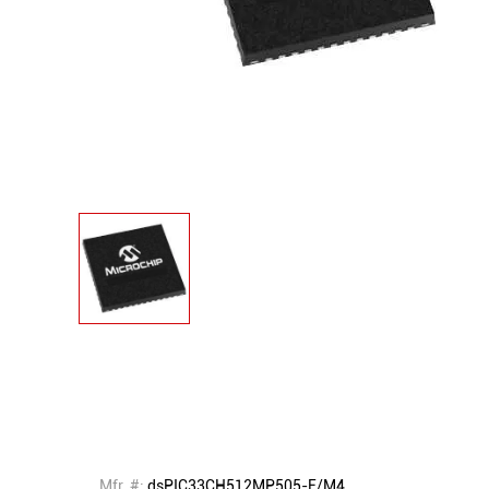
Mfr. #:
dsPIC33CH512MP505-E/M4