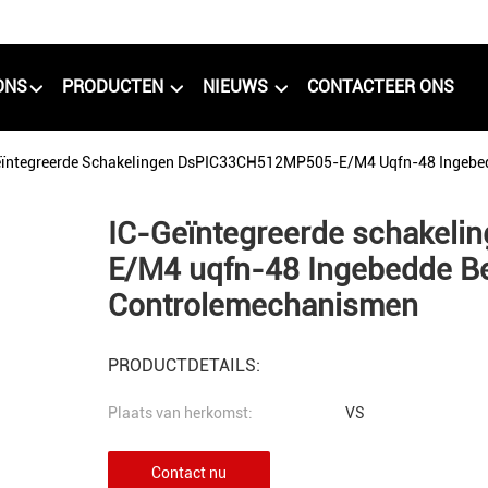
ONS
PRODUCTEN
NIEUWS
CONTACTEER ONS
eïntegreerde Schakelingen DsPIC33CH512MP505-E/M4 Uqfn-48 Ingebe
IC-Geïntegreerde schakel
E/M4 uqfn-48 Ingebedde B
Controlemechanismen
PRODUCTDETAILS:
Plaats van herkomst:
VS
Contact nu