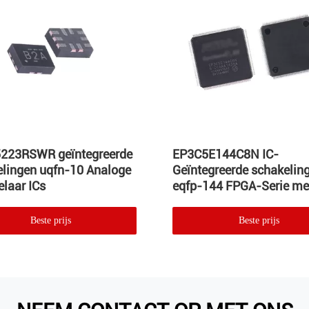
223RSWR geïntegreerde
EP3C5E144C8N IC-
lingen uqfn-10 Analoge
Geïntegreerde schakelin
laar ICs
eqfp-144 FPGA-Serie me
bits van de Gebieds de
Programmeerbare Poort
Beste prijs
Beste prijs