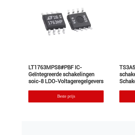
en-8
LT1763MPS8#PBF IC-
TS3A5
Geïntegreerde schakelingen
schake
tegreerde
soic-8 LDO-Voltageregelgevers
Schake
Beste prijs