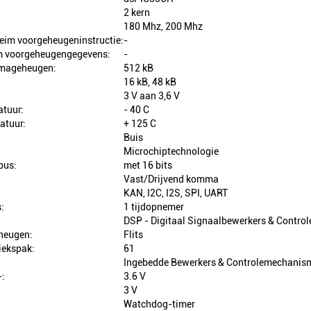
2 kern
180 Mhz, 200 Mhz
eim voorgeheugeninstructie:
-
m voorgeheugengegevens:
-
mmageheugen:
512 kB
16 kB, 48 kB
3 V aan 3,6 V
tuur:
- 40 C
atuur:
+ 125 C
Buis
Microchiptechnologie
bus:
met 16 bits
Vast/Drijvend komma
KAN, I2C, I2S, SPI, UART
:
1 tijdopnemer
DSP - Digitaal Signaalbewerkers & Contr
heugen:
Flits
iekspak:
61
Ingebedde Bewerkers & Controlemechanis
-:
3.6 V
3 V
Watchdog-timer