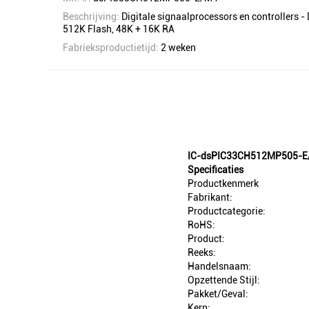
Beschrijving:
Digitale signaalprocessors en controllers -
512K Flash, 48K + 16K RA
Fabrieksproductietijd:
2 weken
IC-dsPIC33CH512MP505-E/M
Specificaties
Productkenmerk
Fabrikant:
Productcategorie:
RoHS:
Product:
Reeks:
Handelsnaam:
Opzettende Stijl:
Pakket/Geval:
Kern: