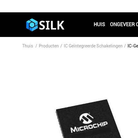
HUIS
ONGEVEER 
Thuis
/
Producten
/
IC Geïntegreerde Schakelingen
/
IC-G