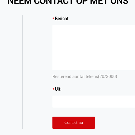
NEEM CONTACT OP MET ONS
Bericht:
Resterend aantal tekens(
20
/3000)
Uit:
Contact nu