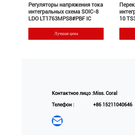
Регуляторы напряжения тока
Перек
интегральных схема SOIC-8
интег
LDO LT1763MPS8#PBF IC
10 TS
я
анало
Лучшая цена
Контактное лицо :
Miss. Coral
Телефон :
+86 15211040646