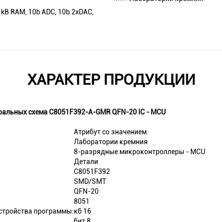
B RAM, 10b ADC, 10b 2xDAC,
ХАРАКТЕР ПРОДУКЦИИ
альных схема C8051F392-A-GMR QFN-20 IC - MCU
Атрибут со значением
Лаборатории кремния
8-разрядные микроконтроллеры - MCU
Детали
C8051F392
SMD/SMT
QFN-20
8051
стройства программы:
кб 16
бит 8