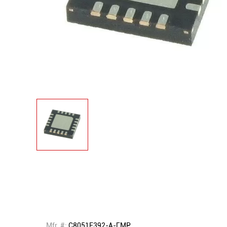
Mfr. #:
C8051F392-A-ГМР