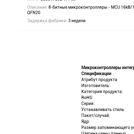
Описание:
8-битные микроконтроллеры - MCU 16kB/1k
QFN20
Задержка фабрики:
3 недели
Микроконтроллеры интегр
Спецификации
Атрибут продукта
Изготовитель:
Категория продукта:
RoHS:
Серия:
Устанавливать стиль:
Пакет/случай:
Ядр:
Размер запоминающего у
Ширина шины данных: