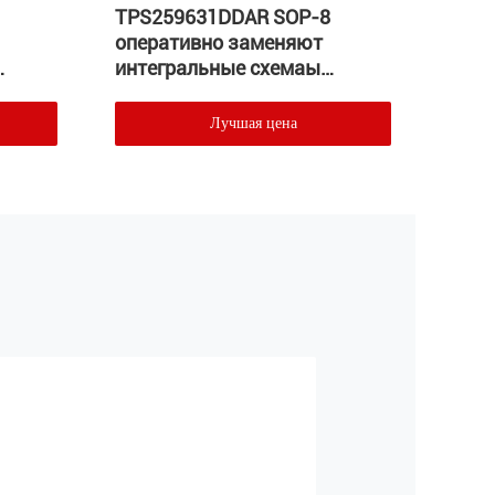
TPS259631DDAR SOP-8
Регу
оперативно заменяют
инте
интегральные схемаы
LDO 
QFP-
регуляторов напряжения
тока
Лучшая цена