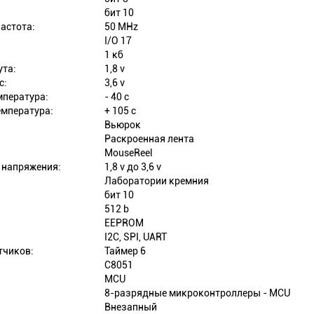
бит 10
астота:
50 MHz
I/O 17
1 кб
ута:
1,8 v
с:
3,6 v
мпература:
- 40 c
мпература:
+ 105 c
Вьюрок
Раскроенная лента
MouseReel
 напряжения:
1,8 v до 3,6 v
Лаборатории кремния
бит 10
512 b
EEPROM
I2C, SPI, UART
тчиков:
Таймер 6
C8051
MCU
8-разрядные микроконтроллеры - MCU
Внезапный