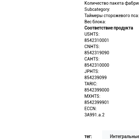
Количество пакета фабри
Subcategory:
Таймеры сторожевого пса
Вес блока:
Соответствие продукта
USHTS:
8542310001
CNHTS:
8542319090
CAHTS:
8542310000
JPHTS:
854239099
TARIC:
8542399000
MXHTS:
8542399901
ECCN:
3A991.a.2
тег:
Интегральные