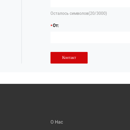
Осталось символов(
20
/3000)
От:
Контакт
О Нас