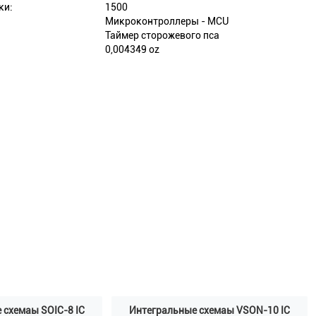
ки:
1500
Микроконтроллеры - MCU
:
Таймер сторожевого пса
0,004349 oz
 схемаы SOIC-8 IC
Интегральные схемаы VSON-10 IC