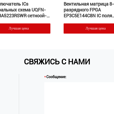
лючатель ICs
Вентильная матрица 8-
ральных схема UQFN-
разрядного FPGA
3A5223RSWR сетноой-
EP3C5E144C8N IC поля
гов
интегральных схема E
144 Programmable
Лучшая цена
Лучшая цена
СВЯЖИСЬ С НАМИ
Сообщение: