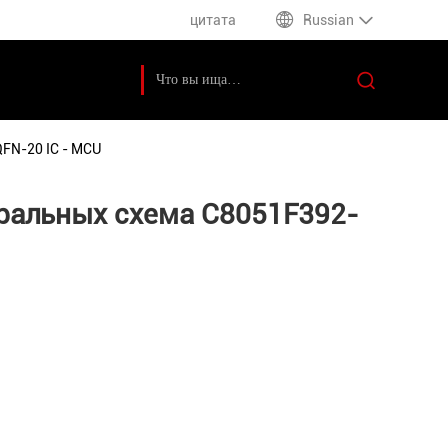
цитата
Russian
FN-20 IC - MCU
ральных схема C8051F392-