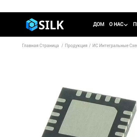
ДОМ
О НАС
П
Главная Страница
/
Продукция
/
ИС Интегральные Сх